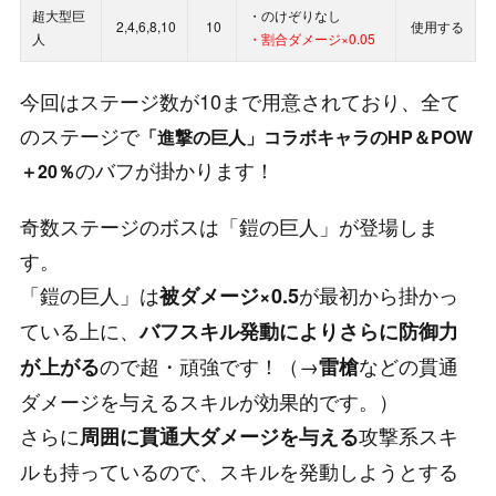
超大型巨
・のけぞりなし
2,4,6,8,10
10
使用する
人
・割合ダメージ×0.05
今回はステージ数が10まで用意されており、全て
のステージで
「進撃の巨人」コラボキャラのHP＆POW
のバフが掛かります！
＋20％
奇数ステージのボスは「鎧の巨人」が登場しま
す。
「鎧の巨人」は
が最初から掛かっ
被ダメージ×0.5
ている上に、
バフスキル発動によりさらに防御力
ので超・頑強です！（→
などの貫通
が上がる
雷槍
ダメージを与えるスキルが効果的です。）
さらに
攻撃系スキ
周囲に貫通大ダメージを与える
ルも持っているので、スキルを発動しようとする