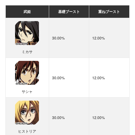
称号「[進撃]ランキングTOP400」
武姫
基礎ブースト
重ねブースト
301～400位
栄光のメダル×500
武姫
基礎ブースト
重ねブースト
遺物核の欠片×400
称号「[進撃]ランキングTOP500」
30.00%
12.00%
401～500位
栄光のメダル×500
30.00%
12.00%
遺物核の欠片×200
雷上動[潮浜]
ミカサ
称号「[進撃]ランキングTOP1000」
501～1000位
栄光のメダル×500
10.00%
0.75%
30.00%
12.00%
小狐丸
サシャ
スキル
基礎ブースト
重ねブースト
30.00%
12.00%
30.00%
14.00%
ヒストリア