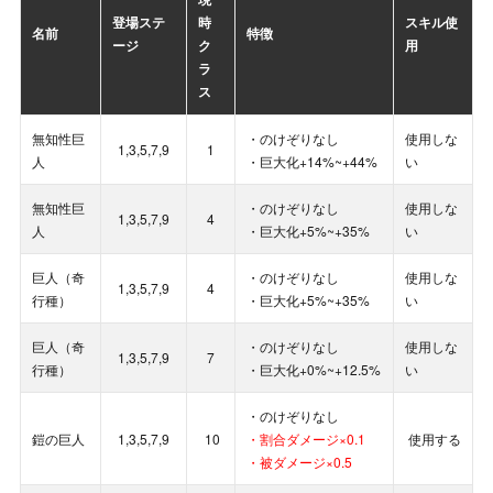
登場ステ
時
スキル使
名前
特徴
ージ
ク
用
ラ
ス
無知性巨
・のけぞりなし
使用しな
1,3,5,7,9
1
人
・巨大化+14%~+44%
い
無知性巨
・のけぞりなし
使用しな
1,3,5,7,9
4
人
・巨大化+5%~+35%
い
巨人（奇
・のけぞりなし
使用しな
1,3,5,7,9
4
行種）
・巨大化+5%~+35%
い
巨人（奇
・のけぞりなし
使用しな
1,3,5,7,9
7
行種）
・巨大化+0%~+12.5%
い
・のけぞりなし
鎧の巨人
1,3,5,7,9
10
・割合ダメージ×0.1
使用する
・被ダメージ×0.5