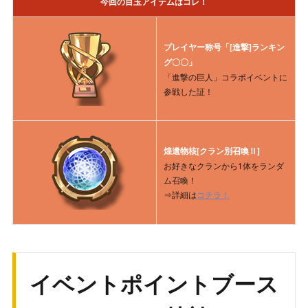
今回の目玉アイテムはコレ！
20000
APスクロール
1
称号「[進撃]ランキング１位」
煌遺物核[クラン別召喚Ⅱ]
×1
1位
21000
ゴールド
10000
APスクロール×1
プレイヤー称号「[進撃]ランキン
栄光のメダル×1000
グ〇〇」
22000
緋のエーテル
1000
遺物核の欠片×2000
「進撃の巨人」コラボイベントに
参戦した証！
23000
ゴールド
10000
称号「[進撃]ランキング２位」
煌遺物核[クラン別召喚Ⅱ]
×1
24000
蒼のエーテル
1000
2位
APスクロール×1
栄光のメダル×1000
煌遺物核[クラン別召喚Ⅱ]
25000
ゴールド
15000
遺物核の欠片×2000
お好きなクランから1体をランダ
ム召喚！
26000
翠のエーテル
1000
称号「[進撃]ランキング３位」
⇒詳細は
コチラ！
煌遺物核[クラン別召喚Ⅱ]
×1
27000
ゴールド
15000
3位
APスクロール×1
栄光のメダル×1000
28000
金のエーテル
1000
遺物核の欠片×2000
29000
ゴールド
20000
イベントポイントブース
称号「[進撃]ランキング４位」
煌遺物核[クラン別召喚Ⅱ]
×1
30000
輝虹石
1000
4位
APスクロール×1