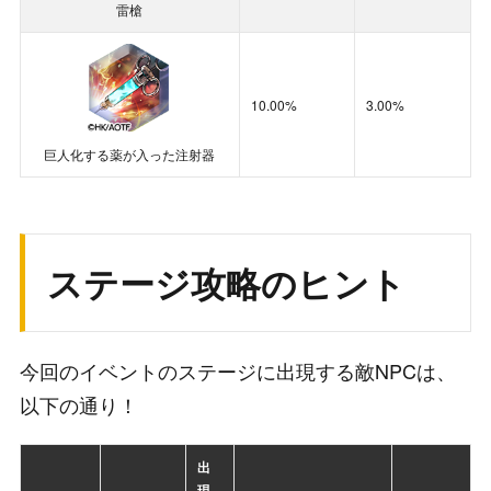
雷槍
30＋30＝60％
がドロップするイベントポイントに加
算
◆
スキル「重力崩壊グラフレア」が覚醒段階
10.00%
3.00%
1(★☆☆☆☆)の場合
：
巨人化する薬が入った注射器
30＋14＝44％
がドロップするイベントポイントに加
算
ステージ攻略のヒント
今回のイベントのステージに出現する敵NPCは、
以下の通り！
出
現