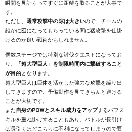
瞬間を見計らってすぐに距離を取ることが大事で
す。
ただし、
ので、チームの
通常攻撃中の隙は大きい
誰かに囮になってもらっている間に猛攻撃を仕掛
けるのが良い戦術かもしれません。
偶数ステージでは特別な討伐クエストになってお
り、
「超大型巨人」を制限時間内に撃破すること
となります。
が目的
超大型巨人は巨体を活かした強力な攻撃を繰り出
してきますので、予備動作を見てきちんと避ける
ことが大切です。
また
するバフス
自身のPOWとスキル威力をアップ
キルを重ね掛けすることもあり、バトルが長引け
ば長引くほどこちらに不利になってしまうので要