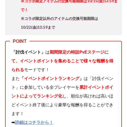
※コラボ限定アイテムの交換可能期限は10/15(金)13:59ま
で！
※
コラボ限定以外のアイテムの交換可能期限は
10/22(金)13:59まで
は
「討伐イベント」
期間限定の特設PvEステージに
て、イベントポイントを集めることで様々な報酬を得
モードです！
られる
また
は「討伐イベン
「
イベントポイントランキング
」
ト」に参加している全プレイヤーを
累計イベントポイ
し、順位が高ければ高いほ
ントによってランキング化
どイベント終了後により豪華な報酬を得ることができ
ます！
➡
詳細はコチラから！