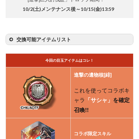
10/2(土)メンテナンス後～10/15(金)13:59
交換可能アイテムリスト
交換期間
交換可能アイテム
今回の目玉アイテムはコレ！
・
進撃の遺物核[緋]
コラボ限定アイテム販売期
・
コラボ限定スキルカード(<SR>
進撃の遺物核[緋]
間中のみ
(秘術)「巨人化する薬が入った注射
(10/2 メンテナンス後～
器」)
これを使ってコラボキ
10/15 13:59
)
・コラボ限定エモート
ャラ
「サシャ」
を確定
・コラボ限定アクセサリ
召喚!!
・APスクロール
全期間
・URジェム(クランジェムも含む
(10/2 メンテナンス後～
ランダム排出)
10/22 13:59)
・各色エーテル
コラボ限定スキル
・ゴールド