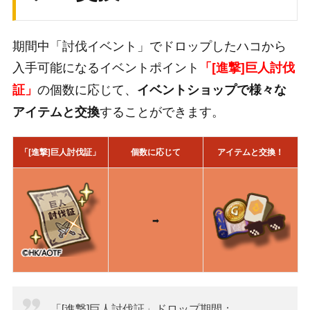
期間中「討伐イベント」でドロップしたハコから
入手可能になるイベントポイント
「[進撃]巨人討伐
の個数に応じて、
証」
イベントショップで様々な
することができます。
アイテムと交換
「[進撃]巨人討伐証」
個数に応じて
アイテムと交換！
➡
「[進撃]巨人討伐証」ドロップ期間：