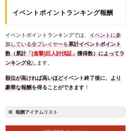
イベントポイントランキング報酬
10000
コラボ限定称号「調査兵団」
1
11000
輝虹石
500
イベントポイントランキングでは、
イベントに参
12000
討伐ボーナス回復薬
1
加している全プレイヤーを
累計イベントポイント
13000
ゴールド
8000
数（累計
「[進撃]巨人討伐証」
獲得数）によってラ
します。
ンキング化
14000
遺物核の欠片
300
15000
煌翠石[UR確定ハコ]
60
順位が高ければ高いほど
イベント終了後に、
より
！
豪華な報酬
16000
を得ることができます
輝虹石
600
17000
討伐ボーナス回復薬
2
18000
ゴールド
9000
報酬アイテムリスト
19000
遺物核の欠片
300
順位
報酬アイテム