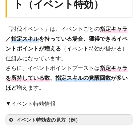
ト（イベント特効）
栄光のメダル×1000
35000
緋のエーテル
2000
遺物核の欠片×2000
40000
蒼のエーテル
2000
称号「[進撃]ランキングTOP30」
「討伐イベント」は、イベントごとの
指定キャラ
APスクロール×1
5～30位
50000
翠のエーテル
2000
／
指定スキル
を持っている場合、獲得できるイベ
栄光のメダル×1000
遺物核の欠片×2000
（イベント特効が掛かる）
ントポイントが増える
60000
金のエーテル
2000
仕組みになっています。
称号「[進撃]ランキングTOP100」
APスクロール×1
さらに、イベントポイントブーストは
指定キャラ
31～100位
栄光のメダル×800
を所持している数
、
指定スキルの覚醒回数
が多い
遺物核の欠片×1000
増えます。
ほど
称号「[進撃]ランキングTOP200」
101～200位
栄光のメダル×500
▼イベント特効情報
遺物核の欠片×800
称号「[進撃]ランキングTOP300」
イベント特効表の見方（例）
201～300位
栄光のメダル×500
遺物核の欠片×600