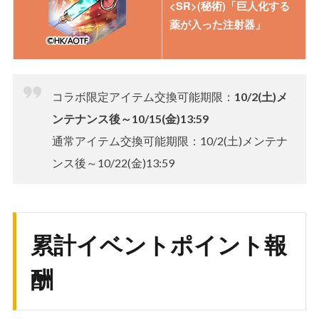
<SR>(秘術)「巨人化する
薬が入った注射器」
・輝虹石(1日1回まで!お得な限定
品!!)
日替わり
・ゴールド(1日1回まで!大盤振る
舞いの限定品!!)
コラボ限定アイテム交換可能期限：
10/2(土)メ
・<鉄血の義兵>用URジェム(「～
前半
の十字勲章」)
ンテナンス後～10/15(金)13:59
(10/2 メンテナンス後～
10/9
・討伐ボーナス回復薬
3:59
)
通常アイテム交換可能期限：10/2(土)メンテナ
・輝虹石
ンス後～10/22(金)13:59
・<鉄血の義兵>用URジェム(「～
後半
の十字勲章」)
(10/9 4:00～
10/22 13:59
)
・討伐ボーナス回復薬
・輝虹石
累計イベントポイント報
酬
<鉄血の義兵>専用ジェム
のみです。