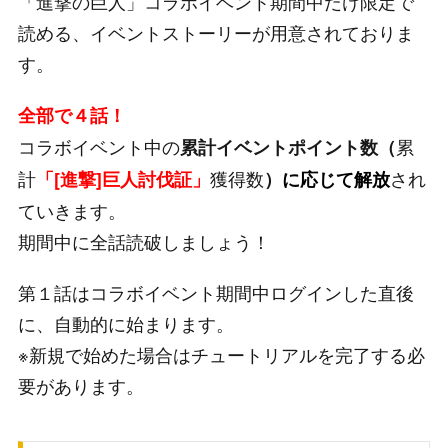
「進撃の巨人」コラボイベント期間中だけ限定で
500
遺物核の欠片
300
読める、イベントストーリーが用意されておりま
す。
800
煌翠石[UR確定ハコ]
20
全部で４話！
1000
輝虹石
300
コラボイベント中の
累
累計イベントポイント数（
2000
討伐ボーナス回復薬
1
計
獲得数
され
「[進撃]巨人討伐証」
）
に応じて解放
3000
ゴールド
6000
ていきます。
期間中に全話読破しましょう！
4000
遺物核の欠片
300
5000
煌翠石[UR確定ハコ]
20
第１話はコラボイベント期間中ログインした直後
に、自動的に始まります。
6000
輝虹石
400
※新規で始めた場合はチュートリアルを完了する必
7000
討伐ボーナス回復薬
1
要があります。
8000
ゴールド
7000
9000
遺物核の欠片
300