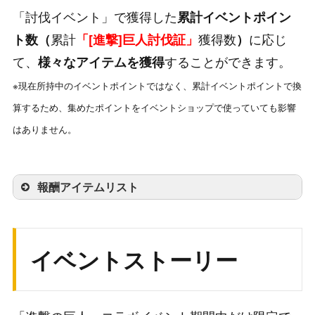
「討伐イベント」で獲得した
累計イベントポイン
累計
獲得数
に応じ
ト数（
「[進撃]巨人討伐証」
）
て、
することができます。
様々なアイテムを獲得
※現在所持中のイベントポイントではなく、累計イベントポイントで換
算するため、集めたポイントをイベントショップで使っていても影響
はありません。
報酬アイテムリスト
累計イベントP数
報酬アイテム
個数
50
輝虹石
200
イベントストーリー
100
討伐ボーナス回復薬
1
200
ゴールド
5000