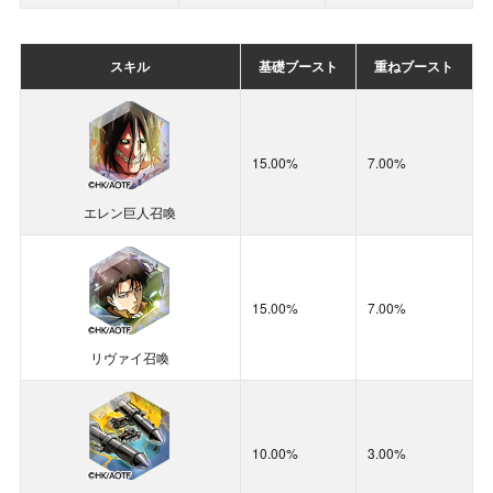
重力崩弾グラ
フレア
スキル
基礎ブースト
重ねブースト
◆
雷上動[潮浜]1体所持の場合
：
【基礎ブースト】
30％
がドロップするイベントポイ
15.00%
7.00%
ントに加算
エレン巨人召喚
◆
雷上動[潮浜]2体所持の場合
：
【基礎ブースト
】に
【重ねブースト】
12％
が加算さ
れ、
合計42％
がドロップするイベントポイントに加
15.00%
7.00%
算
◆
雷上動[潮浜]1体所持＋小狐丸2体所持の場合
：
リヴァイ召喚
30＋10＋0.75＝40.75％
がドロップするイベントポイ
ントに加算
◆
雷上動[潮浜]1体
＋
スキル「重力崩壊グラフレア」1
10.00%
3.00%
枚所持の場合
：