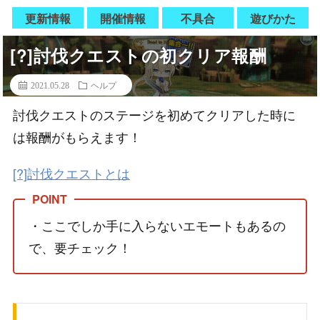
更新情報
開催情報
不具合
遊びかた
[?]討伐クエストの初クリア報酬
2021.05.28
ヘルプ
討伐クエストのステージを初めてクリアした時に
は報酬がもらえます！
[?]討伐クエストとは
・ここでしか手に入らないエモートもあるの
で、要チェック！