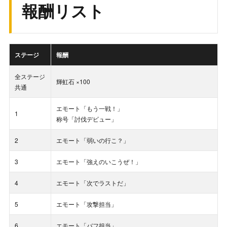
報酬リスト
ステージ
報酬
全ステージ
輝虹石 ×100
共通
エモート「もう一戦！」
1
称号「討伐デビュー」
2
エモート「弱いの行こ？」
3
エモート「強えのいこうぜ！」
4
エモート「次でラストだ」
5
エモート「攻撃担当」
6
エモート「バフ担当」