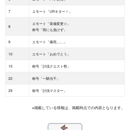
7
エモート「URキター！」
エモート「装備変更☆」
8
称号「雨にも負けず」
9
エモート「爆死……」
10
エモート「おめでとう」
15
称号「討伐クエスト勢」
22
称号「一騎当千」
29
称号「討伐マスター」
※掲載している情報は、掲載時点での内容となります。
??