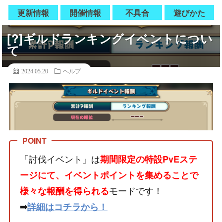
更新情報
開催情報
不具合
遊びかた
[?]ギルドランキングイベントについ
て
2024.05.20
ヘルプ
「討伐イベント」は
期間限定の特設PvEステ
ージにて、イベントポイントを集めることで
モードです！
様々な報酬を得られる
➡
詳細はコチラから！