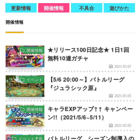
更新情報
開催情報
不具合
遊びかた
開催情報
★リリース100日記念★ 1日1回
開催情報
無料10連ガチャ
2021.05.07
【5/6 20:00～】バトルリーグ
イベント
『ジュラシック原』
2021.05.05
キャラEXPアップ↑↑ キャンペー
開催情報
ン!!（2021/5/6~5/11）
2021.05.05
バトルリーグ シーズン制導入の
イベント予告