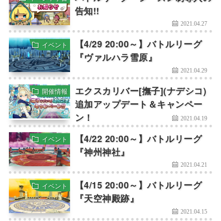
告知!!
2021.04.27
【4/29 20:00～】バトルリーグ
イベント
『ヴァルハラ雪原』
2021.04.29
エクスカリバー[撫子](ナデシコ)
開催情報
追加アップデート＆キャンペー
ン！
2021.04.19
【4/22 20:00～】バトルリーグ
イベント
『神州神社』
2021.04.21
【4/15 20:00～】バトルリーグ
イベント
『天空神殿跡』
2021.04.15